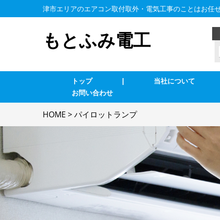
津市エリアのエアコン取付取外・電気工事のことはお任
もとふみ電工
トップ
|
当社について
お問い合わせ
業務用エアコン交換・取付・修理
エ
HOME
>
パイロットランプ
照明の修理・取付
コ
単相３線式切替工事
換
防犯カメラ
家