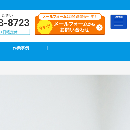
ください
MENU
3-8723
toggle
naviga
30 日曜定休
作業事例
|
インターホン修理・取付
ブレーカー修理・取付
電気配線工事