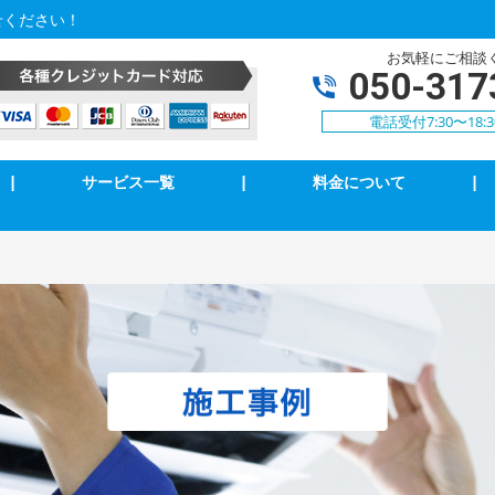
せください！
お気軽にご相談
050-317
電話受付7:30〜18:
|
サービス一覧
|
料金について
|
アコン修理・取付
TVアンテナ修理・取付
ンセント修理・取付
スイッチ修理・取付
気扇等修理・取付
漏電調査・修理
庭用EV充電工事
4k・8k受信工事