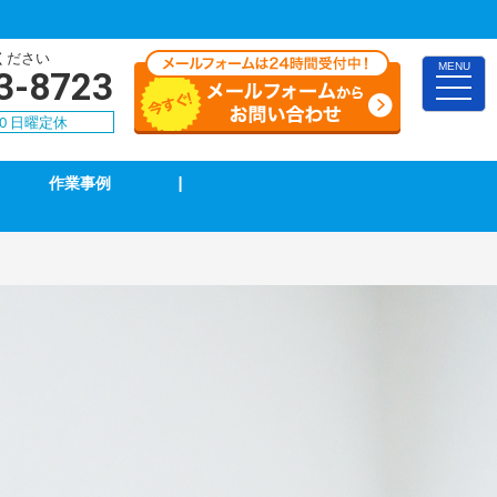
ください
MENU
3-8723
toggle
naviga
30 日曜定休
作業事例
|
インターホン修理・取付
ブレーカー修理・取付
電気配線工事