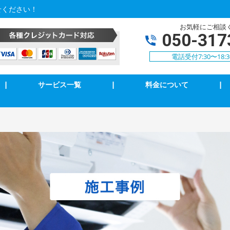
せください！
お気軽にご相談
050-317
電話受付7:30〜18:
|
サービス一覧
|
料金について
|
アコン修理・取付
TVアンテナ修理・取付
ンセント修理・取付
スイッチ修理・取付
気扇等修理・取付
漏電調査・修理
庭用EV充電工事
4k・8k受信工事