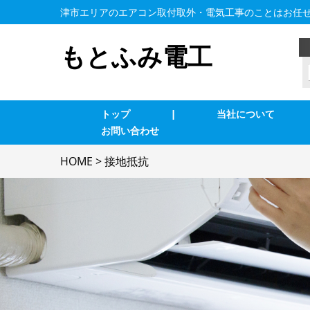
津市エリアのエアコン取付取外・電気工事のことはお任
もとふみ電工
トップ
|
当社について
お問い合わせ
業務用エアコン交換・取付・修理
エ
HOME
>
接地抵抗
照明の修理・取付
コ
単相３線式切替工事
換
防犯カメラ
家